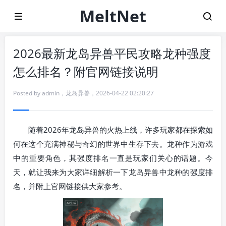
MeltNet
2026最新龙岛异兽平民攻略龙种强度
怎么排名？附官网链接说明
Posted by
admin
，
龙岛异兽
，
2026-04-22 02:20:27
随着2026年龙岛异兽的火热上线，许多玩家都在探索如
何在这个充满神秘与奇幻的世界中生存下去。龙种作为游戏
中的重要角色，其强度排名一直是玩家们关心的话题。今
天，就让我来为大家详细解析一下龙岛异兽中龙种的强度排
名，并附上官网链接供大家参考。