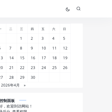
一
二
三
四
五
六
日
1
2
3
4
5
6
7
8
9
10
11
12
13
14
15
16
17
18
19
20
21
22
23
24
25
26
27
28
29
30
2026年4月
»
控制面板
好，欢迎到访网站！
录后台
查看权限