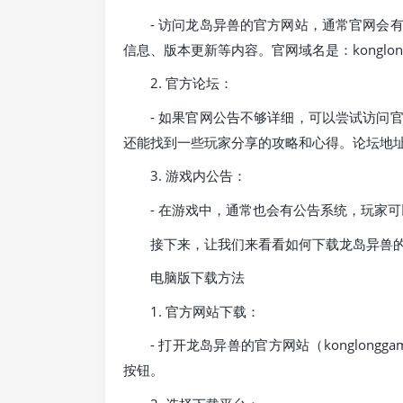
- 访问龙岛异兽的官方网站，通常官网会
信息、版本更新等内容。官网域名是：konglongg
2. 官方论坛：
- 如果官网公告不够详细，可以尝试访问
还能找到一些玩家分享的攻略和心得。论坛地址是：l
3. 游戏内公告：
- 在游戏中，通常也会有公告系统，玩家
接下来，让我们来看看如何下载龙岛异兽
电脑版下载方法
1. 官方网站下载：
- 打开龙岛异兽的官方网站（konglong
按钮。