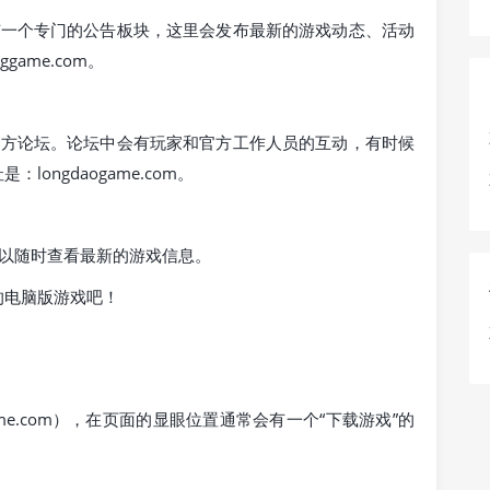
有一个专门的公告板块，这里会发布最新的游戏动态、活动
ame.com。
官方论坛。论坛中会有玩家和官方工作人员的互动，有时候
ongdaogame.com。
可以随时查看最新的游戏信息。
的电脑版游戏吧！
game.com），在页面的显眼位置通常会有一个“下载游戏”的