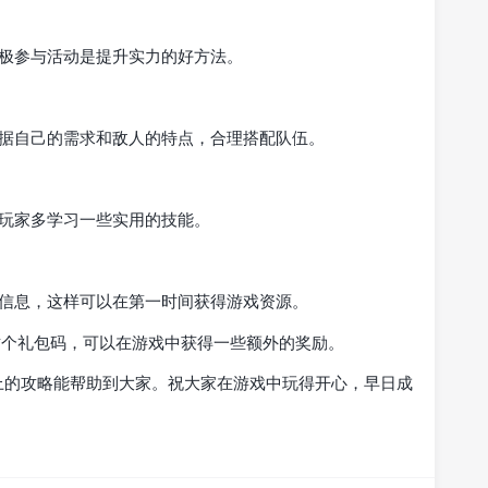
积极参与活动是提升实力的好方法。
根据自己的需求和敌人的特点，合理搭配队伍。
议玩家多学习一些实用的技能。
动信息，这样可以在第一时间获得游戏资源。
用这个礼包码，可以在游戏中获得一些额外的奖励。
上的攻略能帮助到大家。祝大家在游戏中玩得开心，早日成