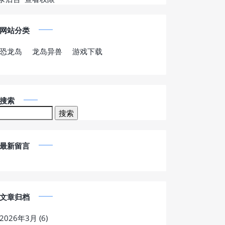
网站分类
恐龙岛
龙岛异兽
游戏下载
搜索
最新留言
文章归档
2026年3月 (6)