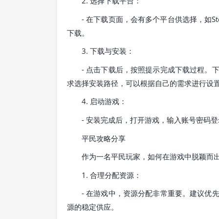
2. 选择下载平台：
- 在下载页面，会有多个平台供选择，如S
下载。
3. 下载与安装：
- 点击下载后，按照提示完成下载过程。
求选择安装路径，可以根据自己的需求进行设
4. 启动游戏：
- 安装完成后，打开游戏，输入账号密码
平民攻略分享
作为一名平民玩家，如何在游戏中脱颖而
1. 合理分配资源：
- 在游戏中，资源分配非常重要。建议优
源的稳定供应。