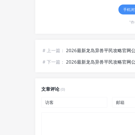
手机浏
"作
# 上一篇：
2026最新龙岛异兽平民攻略官网
# 下一篇：
2026最新龙岛异兽平民攻略官网
文章评论
(0)