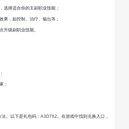
求，选择适合你的主副职业技能；
斗效果，如控制、治疗、输出等；
次升级副职业技能。
：
；
家；
法。以下是礼包码：A3D7X2。在游戏中找到兑换入口，