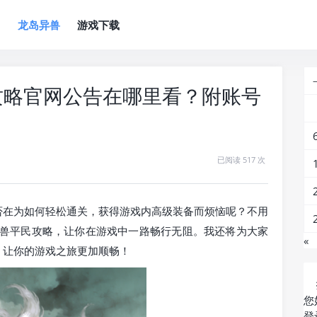
岛
龙岛异兽
游戏下载
民攻略官网公告在哪里看？附账号
已阅读 517 次
否在为如何轻松通关，获得游戏内高级装备而烦恼呢？不用
异兽平民攻略，让你在游戏中一路畅行无阻。我还将为大家
«
，让你的游戏之旅更加顺畅！
您
登