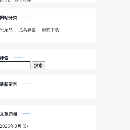
网站分类
恐龙岛
龙岛异兽
游戏下载
搜索
最新留言
文章归档
2026年3月 (6)