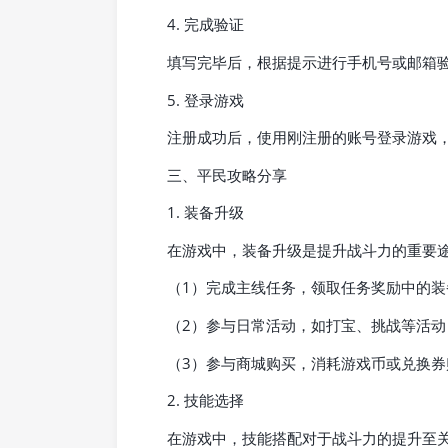
4. 完成验证
填写完毕后，根据提示进行手机号或邮箱
5. 登录游戏
注册成功后，使用刚注册的账号登录游戏
三、平民攻略分享
1. 装备升级
在游戏中，装备升级是提升战斗力的重要
（1）完成主线任务，领取任务奖励中的装
（2）参与日常活动，如打宝、挑战等活动
（3）参与商城购买，消耗游戏币或兑换券
2. 技能选择
在游戏中，技能搭配对于战斗力的提升至