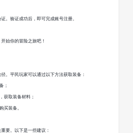
验证。验证成功后，即可完成账号注册。
，开始你的冒险之旅吧！
途径。平民玩家可以通过以下方法获取装备：
备；
，获取装备材料；
购买装备。
关重要。以下是一些建议：