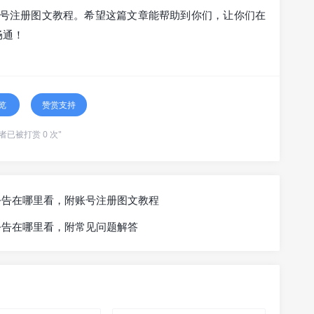
账号注册图文教程。希望这篇文章能帮助到你们，让你们在
畅通！
览
赞赏支持
者已被打赏 0 次"
公告在哪里看，附账号注册图文教程
公告在哪里看，附常见问题解答