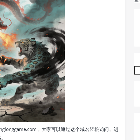
longgame.com，大家可以通过这个域名轻松访问。进
略。