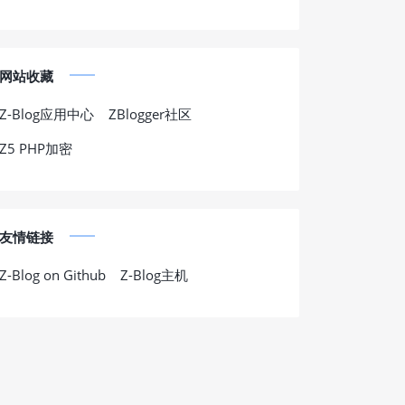
网站收藏
Z-Blog应用中心
ZBlogger社区
Z5 PHP加密
友情链接
Z-Blog on Github
Z-Blog主机