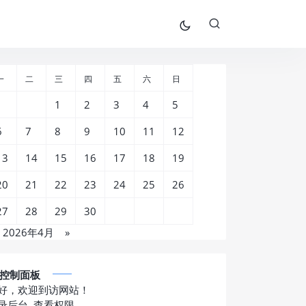
一
二
三
四
五
六
日
1
2
3
4
5
6
7
8
9
10
11
12
13
14
15
16
17
18
19
20
21
22
23
24
25
26
27
28
29
30
2026年4月
»
控制面板
好，欢迎到访网站！
录后台
查看权限