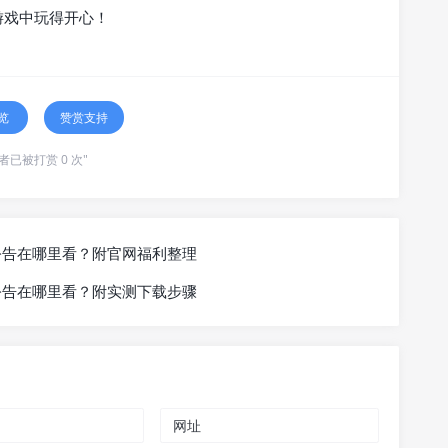
游戏中玩得开心！
览
赞赏支持
者已被打赏 0 次"
公告在哪里看？附官网福利整理
公告在哪里看？附实测下载步骤